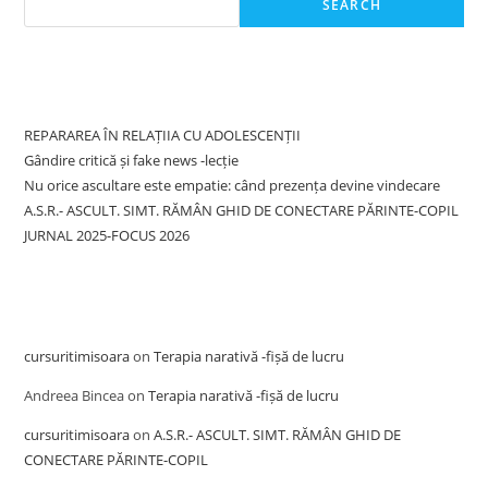
SEARCH
Recent Posts
REPARAREA ÎN RELAȚIIA CU ADOLESCENȚII
Gândire critică și fake news -lecție
Nu orice ascultare este empatie: când prezența devine vindecare
A.S.R.- ASCULT. SIMT. RĂMÂN GHID DE CONECTARE PĂRINTE-COPIL
JURNAL 2025-FOCUS 2026
Recent Comments
cursuritimisoara
on
Terapia narativă -fișă de lucru
Andreea Bincea
on
Terapia narativă -fișă de lucru
cursuritimisoara
on
A.S.R.- ASCULT. SIMT. RĂMÂN GHID DE
CONECTARE PĂRINTE-COPIL