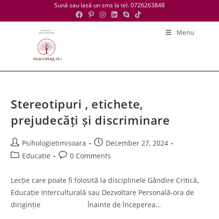
Skip
Sună sau lasă un sms la tel. 0726263848
to
content
Menu
Stereotipuri , etichete,
prejudecăți și discriminare
Post
Post
Psihologietimisoara
December 27, 2024
author:
published:
Post
Post
Educatie
0 Comments
category:
comments:
Lecție care poate fi folosită la disciplinele Gândire Critică,
Educație Interculturală sau Dezvoltare Personală-ora de
diriginție Înainte de începerea…