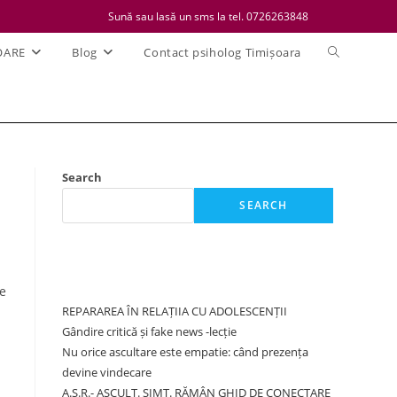
Sună sau lasă un sms la tel. 0726263848
Toggle
OARE
Blog
Contact psiholog Timișoara
website
search
Search
SEARCH
Recent Posts
ne
REPARAREA ÎN RELAȚIIA CU ADOLESCENȚII
Gândire critică și fake news -lecție
Nu orice ascultare este empatie: când prezența
devine vindecare
A.S.R.- ASCULT. SIMT. RĂMÂN GHID DE CONECTARE