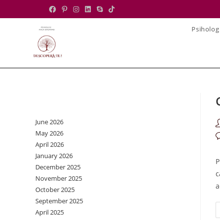
Skip
to
Psiholog
content
Archives
June 2026
P
May 2026
a
P
April 2026
c
January 2026
P
December 2025
c
November 2025
a
October 2025
September 2025
April 2025