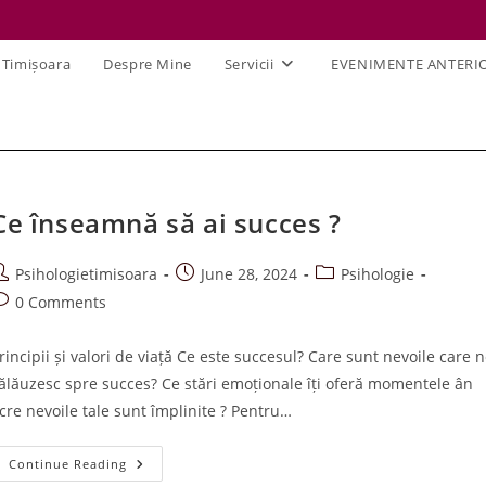
 Timișoara
Despre Mine
Servicii
EVENIMENTE ANTERI
Ce înseamnă să ai succes ?
ost
Post
Post
Psihologietimisoara
June 28, 2024
Psihologie
uthor:
published:
category:
ost
0 Comments
omments:
rincipii și valori de viață Ce este succesul? Care sunt nevoile care 
ălăuzesc spre succes? Ce stări emoționale îți oferă momentele ân
cre nevoile tale sunt împlinite ? Pentru…
Ce
Continue Reading
Înseamnă