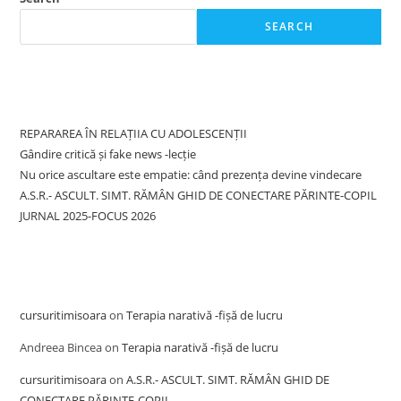
SEARCH
Recent Posts
REPARAREA ÎN RELAȚIIA CU ADOLESCENȚII
Gândire critică și fake news -lecție
Nu orice ascultare este empatie: când prezența devine vindecare
A.S.R.- ASCULT. SIMT. RĂMÂN GHID DE CONECTARE PĂRINTE-COPIL
JURNAL 2025-FOCUS 2026
Recent Comments
cursuritimisoara
on
Terapia narativă -fișă de lucru
Andreea Bincea
on
Terapia narativă -fișă de lucru
cursuritimisoara
on
A.S.R.- ASCULT. SIMT. RĂMÂN GHID DE
CONECTARE PĂRINTE-COPIL