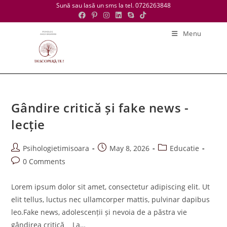
Skip
Sună sau lasă un sms la tel. 0726263848
to
content
Menu
Gândire critică și fake news -
lecție
Post
Post
Post
Psihologietimisoara
May 8, 2026
Educatie
author:
published:
category:
Post
0 Comments
comments:
Lorem ipsum dolor sit amet, consectetur adipiscing elit. Ut
elit tellus, luctus nec ullamcorper mattis, pulvinar dapibus
leo.Fake news, adolescenții și nevoia de a păstra vie
gândirea critică La…