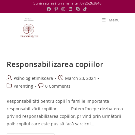
Skip
Sună sau lasă un sms la tel. 0726263848
to
content
Menu
Responsabilizarea copiilor
Post
Post
Psihologietimisoara
March 23, 2024
author:
published:
Post
Post
Parenting
0 Comments
category:
comments:
Responsabilități pentru copii în familie Importanta
responsabilizării copiilor Putem începe dezbaterea
privind responsabilizarea copiilor, privind prin următorii
poli: copilul care este pus să facă sarcicni…