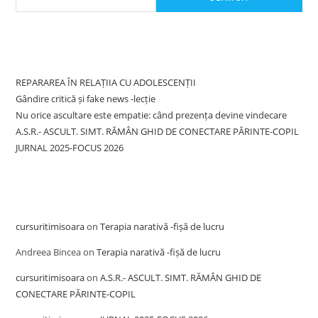
Recent Posts
REPARAREA ÎN RELAȚIIA CU ADOLESCENȚII
Gândire critică și fake news -lecție
Nu orice ascultare este empatie: când prezența devine vindecare
A.S.R.- ASCULT. SIMT. RĂMÂN GHID DE CONECTARE PĂRINTE-COPIL
JURNAL 2025-FOCUS 2026
Recent Comments
cursuritimisoara
on
Terapia narativă -fișă de lucru
Andreea Bincea
on
Terapia narativă -fișă de lucru
cursuritimisoara
on
A.S.R.- ASCULT. SIMT. RĂMÂN GHID DE
CONECTARE PĂRINTE-COPIL