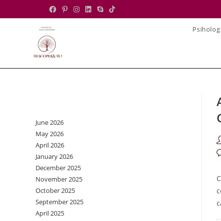
Skip
to
Psiholog
content
Archives
June 2026
May 2026
P
April 2026
a
P
January 2026
c
December 2025
C
November 2025
October 2025
c
September 2025
c
April 2025