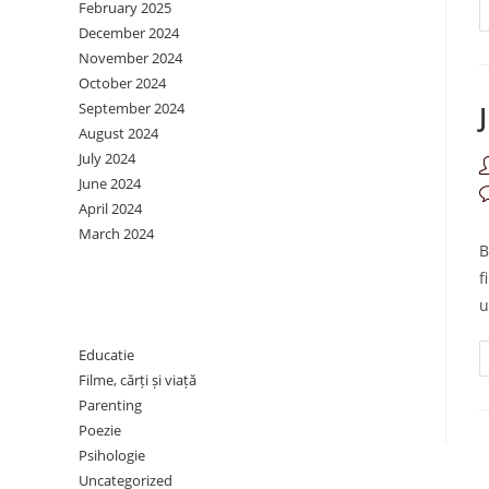
February 2025
December 2024
November 2024
October 2024
September 2024
August 2024
July 2024
P
June 2024
a
P
April 2024
c
March 2024
B
f
Categories
u
Educatie
Filme, cărți și viață
Parenting
Poezie
Psihologie
Uncategorized