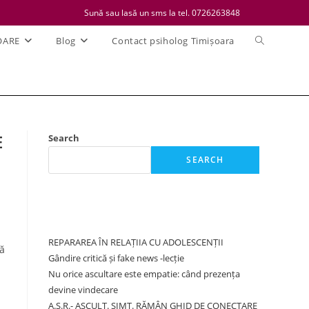
Sună sau lasă un sms la tel. 0726263848
Toggle
OARE
Blog
Contact psiholog Timișoara
website
search
E
Search
SEARCH
Recent Posts
REPARAREA ÎN RELAȚIIA CU ADOLESCENȚII
lă
Gândire critică și fake news -lecție
Nu orice ascultare este empatie: când prezența
devine vindecare
A.S.R.- ASCULT. SIMT. RĂMÂN GHID DE CONECTARE