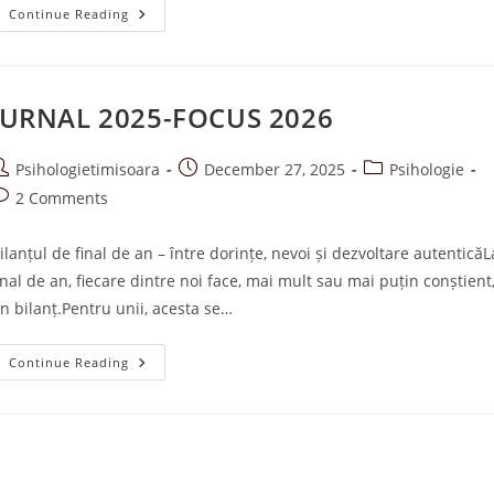
A.S.R.-
Continue Reading
ASCULT.
SIMT.
RĂMÂN
GHID
DE
CONECTARE
JURNAL 2025-FOCUS 2026
PĂRINTE-
COPIL
ost
Post
Post
Psihologietimisoara
December 27, 2025
Psihologie
uthor:
published:
category:
ost
2 Comments
omments:
ilanțul de final de an – între dorințe, nevoi și dezvoltare autenticăL
inal de an, fiecare dintre noi face, mai mult sau mai puțin conștient
n bilanț.Pentru unii, acesta se…
JURNAL
Continue Reading
2025-
FOCUS
2026