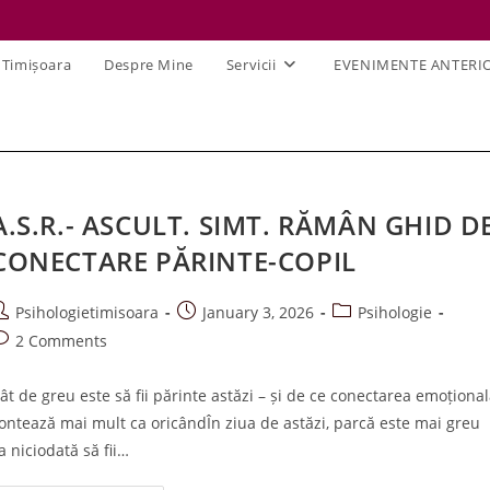
 Timișoara
Despre Mine
Servicii
EVENIMENTE ANTERI
A.S.R.- ASCULT. SIMT. RĂMÂN GHID D
CONECTARE PĂRINTE-COPIL
ost
Post
Post
Psihologietimisoara
January 3, 2026
Psihologie
uthor:
published:
category:
ost
2 Comments
omments:
ât de greu este să fii părinte astăzi – și de ce conectarea emoționa
ontează mai mult ca oricândÎn ziua de astăzi, parcă este mai greu
a niciodată să fii…