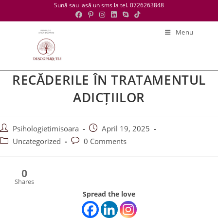
Sună sau lasă un sms la tel. 0726263848
Menu
RECĂDERILE ÎN TRATAMENTUL
ADICȚIILOR
Psihologietimisoara
April 19, 2025
Uncategorized
0 Comments
0
Shares
Spread the love