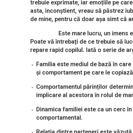
trebuie exprimate, iar emoțiile pe care
asta, inconștient, vreau să păstrez iub
de mine, pentru că doar așa simt că a
Este mare lucru, un imens efort psih
Poate vă întrebați de ce trebuie să lucre
repare rapid copilul. Iată o serie de 
Familia este mediul de bază în care 
și comportament pe care le copiază
Comportamentul părinților determină 
implicare al acestora în rolul de ma
Dinamica familiei este ca un cerc în 
comportamental.
Relația dintre parteneri este văzută 