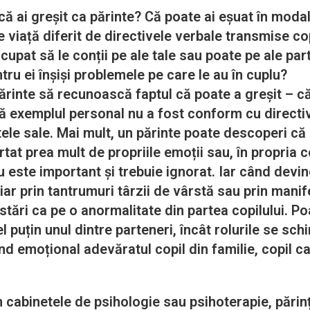
i greșit ca părinte? Că poate ai eșuat în modalit
 viață diferit de directivele verbale transmise cop
ocupat să le conții pe ale tale sau poate pe ale par
ru ei înșiși problemele pe care le au în cuplu?
nte să recunoască faptul că poate a greșit – că 
că exemplul personal nu a fost conform cu directive
tele sale.
Mai mult, un părinte poate descoperi că
rtat prea mult de propriile emoții sau, în propria 
u este important și trebuie ignorat. Iar când devin
iar prin tantrumuri târzii de vârstă sau prin mani
tări ca pe o anormalitate din partea copilului.
Poa
l puțin unul dintre parteneri, încât rolurile se sch
jând emoțional adevăratul copil din familie, copil 
inetele de psihologie sau psihoterapie, părinții a