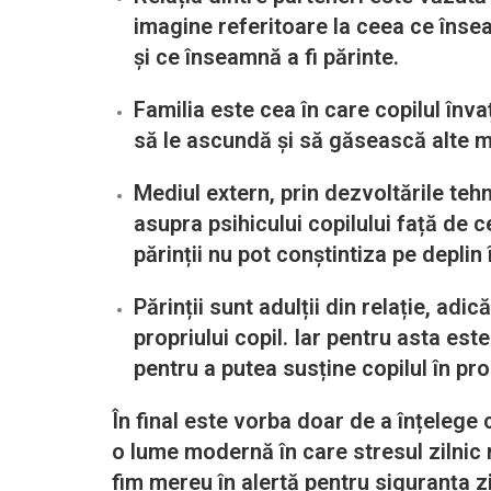
imagine referitoare la ceea ce însea
și ce înseamnă a fi părinte.
Familia este cea în care copilul înva
să le ascundă și să găsească alte m
Mediul extern, prin dezvoltările teh
asupra psihicului copilului față de 
părinții nu pot conștintiza pe deplin
Părinții sunt adulții din relație, a
propriului copil. Iar pentru asta est
pentru a putea susține copilul în pro
În final este vorba doar de a înțelege c
o lume modernă în care stresul zilnic 
fim mereu în alertă pentru siguranța z