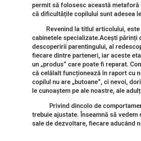
permit să folosesc această metaforă pe
că dificultățile copilului sunt adesea 
Revenind la titlul articolului, este în
cabinetele specializate.Acești părinți
descoperirii parentingului, al redescope
fiecare dintre parteneri, iar aceste e
un „produs” care poate fi reparat. Com
că celălalt funcționează în raport cu n
copilul nu are „butoane”, ci nevoi, dor
le cunoaștem pe ale noastre, ale adulți
Privind dincolo de comportamentele
trebuie ajustate. Înseamnă să vedem cop
sale de dezvoltare, fiecare aducând n