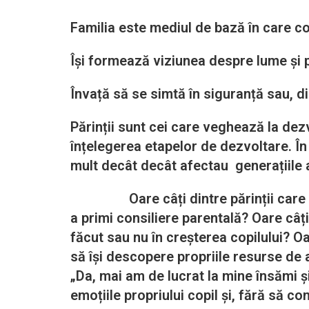
Familia este mediul de bază în care cop
Își formează viziunea despre lume și
Învață să se simtă în siguranță sau, di
Părinții sunt cei care veghează la dez
înțelegerea etapelor de dezvoltare. În 
mult decât decât afectau generațiile 
Oare câți dintre părinții care apel
a primi consiliere parentală? Oare câți
făcut sau nu în creșterea copilului? Oa
să își descopere propriile resurse de a
„Da, mai am de lucrat la mine însămi ș
emoțiile propriului copil și, fără să co