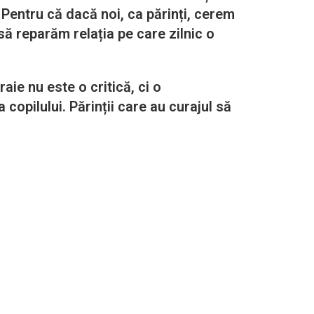
 Pentru că dacă noi, ca părinți, cerem
ă reparăm relația pe care zilnic o
ie nu este o critică, ci o
copilului. Părinții care au curajul să