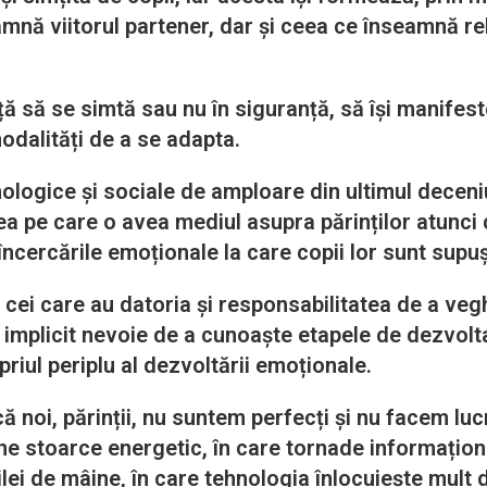
mnă viitorul partener, dar și ceea ce înseamnă rel
ță să se simtă sau nu în siguranță, să își manifeste
odalități de a se adapta.
nologice și sociale de amploare din ultimul deceni
cea pe care o avea mediul asupra părinților atunci 
 încercările emoționale la care copii lor sunt supuș
dică cei care au datoria și responsabilitatea de a 
e implicit nevoie de a cunoaște etapele de dezvoltar
priul periplu al dezvoltării emoționale.
ă noi, părinții, nu suntem perfecți și nu facem lucr
ne stoarce energetic, în care tornade informaționa
ilei de mâine, în care tehnologia înlocuiește mult 