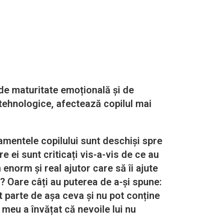
 de maturitate emoțională și de
i tehnologice, afectează copilul mai
entele copilului sunt deschiși spre
e ei sunt criticați vis-a-vis de ce au
 enorm și real ajutor care să îi ajute
l? Oare câți au puterea de a-și spune:
t parte de așa ceva și nu pot conține
l meu a învățat că nevoile lui nu