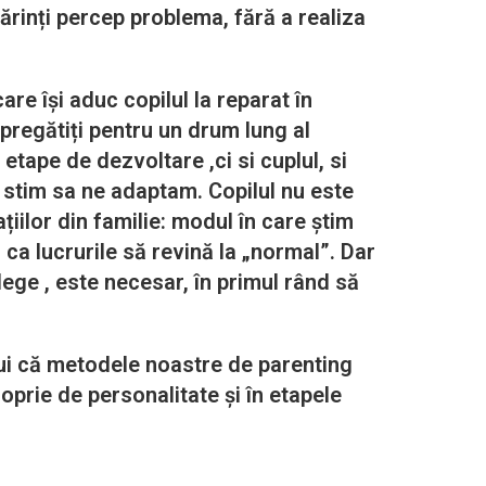
ărinți percep problema, fără a realiza
re își aduc copilul la reparat în
 pregătiți pentru un drum lung al
 etape de dezvoltare ,ci si cuplul, si
u stim sa ne adaptam. Copilul nu este
iilor din familie: modul în care știm
 ca lucrurile să revină la „normal”. Dar
elege , este necesar, în primul rând să
 că metodele noastre de parenting
roprie de personalitate și în etapele