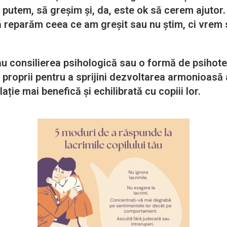
 putem, să greșim și, da, este ok să cerem ajutor.
 reparăm ceea ce am greșit sau nu știm, ci vrem s
au consilierea psihologică sau o formă de psihotera
roprii pentru a sprijini dezvoltarea armonioasă a 
ție mai benefică și echilibrată cu copiii lor.