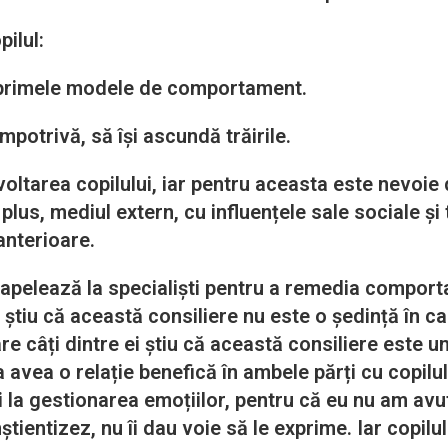
ilul:
 primele modele de comportament.
mpotrivă, să își ascundă trăirile.
voltarea copilului, iar pentru aceasta este nevoie
plus, mediul extern, cu influențele sale sociale ș
anterioare.
ează la specialiști pentru a remedia comportam
 știu că această consiliere nu este o ședință în car
re câți dintre ei știu că această consiliere este un
 avea o relație benefică în ambele părți cu copilu
i la gestionarea emoțiilor, pentru că eu nu am avu
nștientizez, nu îi dau voie să le exprime. Iar copilu