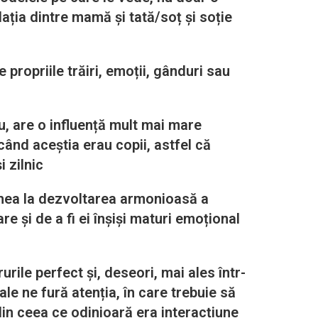
ația dintre mamă și tată/soț și soție
 propriile trăiri, emoții, gânduri sau
u, are o influență mult mai mare
când aceștia erau copii, astfel că
i zilnic
veghea la dezvoltarea armonioasă a
e și de a fi ei înșiși maturi emoțional
urile perfect și, deseori, mai ales într-
le ne fură atenția, în care trebuie să
din ceea ce odinioară era interacțiune