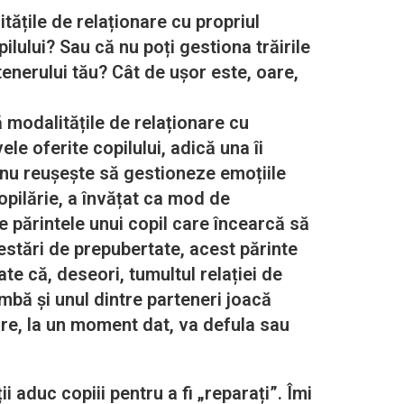
ățile de relaționare cu propriul
ilului? Sau că nu poți gestiona trăirile
tenerului tău? Cât de ușor este, oare,
modalitățile de relaționare cu
le oferite copilului, adică una îi
 nu reușește să gestioneze emoțiile
copilărie, a învățat ca mod de
e părintele unui copil care încearcă să
festări de prepubertate, acest părinte
te că, deseori, tumultul relației de
imbă și unul dintre parteneri joacă
care, la un moment dat, va defula sau
duc copiii pentru a fi „reparați”. Îmi