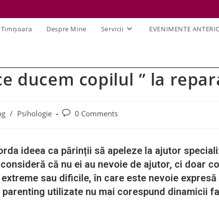
 Timișoara
Despre Mine
Servicii
EVENIMENTE ANTERI
e ducem copilul ” la repar
ng
/
Psihologie
0 Comments
eea ca părinții să apeleze la ajutor specializat
 consideră că nu ei au nevoie de ajutor, ci doar cop
treme sau dificile, în care este nevoie expresă 
de parenting utilizate nu mai corespund dinamicii f