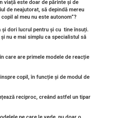
n viață este doar de părinte și de
adiul de neajutorat, să depindă mereu
t copil al meu nu este autonom”?
ori lucrul pentru și cu tine însuți.
, și nu e mai simplu ca specialistul să
 în care are primele modele de reacție
inspre copil, în funcție și de modul de
ențează reciproc, creând astfel un tipar
 modelele pe care le vede, nu doar o