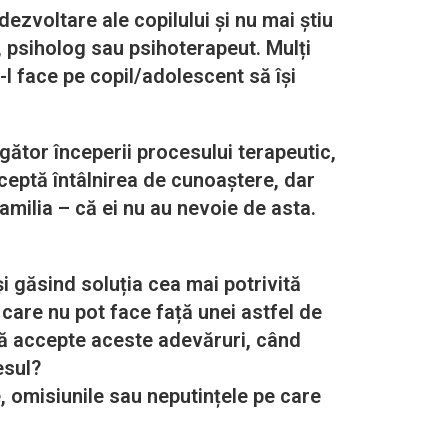
voltare ale copilului și nu mai știu
l, psiholog sau psihoterapeut. Mulți
-l face pe copil/adolescent să își
gător începerii procesului terapeutic,
cceptă întâlnirea de cunoaștere, dar
amilia – că ei nu au nevoie de asta.
i găsind soluția cea mai potrivită
n care nu pot face față unei astfel de
 să accepte aceste adevăruri, când
esul?
e, omisiunile sau neputințele pe care