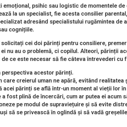
oțional, psihic sau logistic de momentele de dez
ează la un specialist, fie acesta consilier parenta
specializat adresând specialistului rugămintea de a
u cognițiile.
icitați cei doi părinți pentru consiliere, premer
i nu au o problemă, ci copilul. Alteori, părinții a
ă de ce este necesar să fie câteva întrevederi cu f
ctiva acestor părinți.
 care creierul uman ne apără, evitând realitatea ș
 acei părinți se află într-un moment al vieții lor î
e a fost plină de încercări, cum ar putea ei acum
ționeze pe modul de supraviețuire și să evite distr
reuși să se privească în oglindă și să vadă greșelil