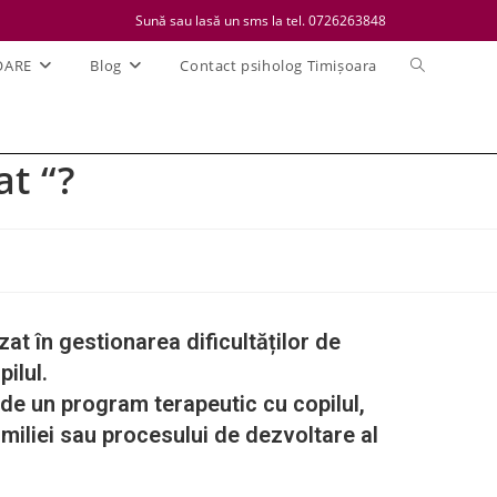
Sună sau lasă un sms la tel. 0726263848
OARE
Blog
Contact psiholog Timișoara
at “?
 în gestionarea dificultăților de
ilul.
de un program terapeutic cu copilul,
amiliei sau procesului de dezvoltare al