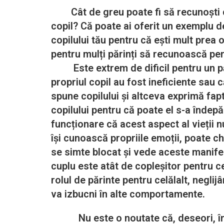
Cât de greu poate fi să recunoști că a
copil? Că poate ai oferit un exemplu de
copilului tău pentru că ești mult prea 
pentru mulți părinți să recunoască pent
Este extrem de dificil pentru un pări
propriul copil au fost ineficiente sau 
spune copilului și altceva exprimă fap
copilului pentru că poate el s-a îndepă
funcționare că acest aspect al vieții n
își cunoască propriile emoții, poate ch
se simte blocat și vede aceste manifes
cuplu este atât de copleșitor pentru ce
rolul de părinte pentru celălalt, negli
va izbucni în alte comportamente.
Nu este o noutate că, deseori, în cab