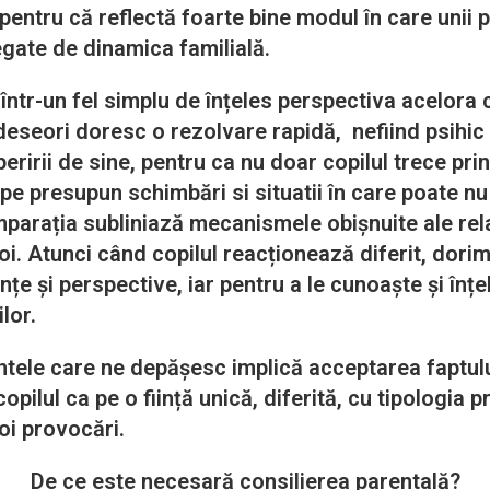
ntru că reflectă foarte bine modul în care unii p
legate de dinamica familială.
tr-un fel simplu de înțeles perspectiva acelora ca
 deseori doresc o rezolvare rapidă, nefiind psihic
ririi de sine, pentru ca nu doar copilul trece prin
tape presupun schimbări si situatii în care poate n
parația subliniază mecanismele obișnuite ale relaț
oi. Atunci când copilul reacționează diferit, dorim
ințe și perspective, iar pentru a le cunoaște și înț
lor.
 care ne depășesc implică acceptarea faptului
ilul ca pe o ființă unică, diferită, cu tipologia p
oi provocări.
De ce este necesară consilierea parentală?