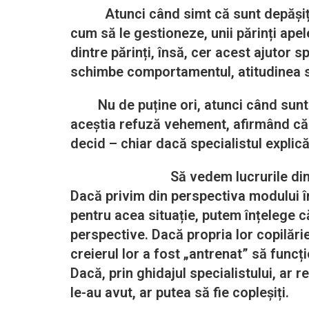
Atunci când simt că sunt depășiți em
cum să le gestioneze, unii părinți apel
dintre părinți, însă, cer acest ajutor 
schimbe comportamentul, atitudinea sa
Nu de puține ori, atunci când sunt sol
aceștia refuză vehement, afirmând că e
decid – chiar dacă specialistul explic
Să vedem lucrurile din perspe
Dacă privim din perspectiva modului în
pentru acea situație, putem înțelege că
perspective. Dacă propria lor copilări
creierul lor a fost „antrenat” să func
Dacă, prin ghidajul specialistului, ar 
le-au avut, ar putea să fie copleșiți.