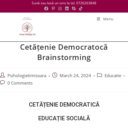
Sună sau lasă un sms la tel. 0726263848
Menu
Cetățenie Democratocă
Brainstorming
Psihologietimisoara
March 24, 2024
Educatie
0 Comments
CETĂȚENIE DEMOCRATICĂ
EDUCAȚIE SOCIALĂ